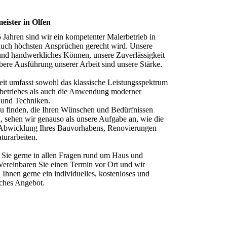
eister in Olfen
5 Jahren sind wir ein kompetenter Malerbetrieb in
 auch höchsten Ansprüchen gerecht wird. Unsere
und handwerkliches Können, unsere Zuverlässigkeit
bere Ausführung unserer Arbeit sind unsere Stärke.
it umfasst sowohl das klassische Leistungsspektrum
rbetriebes als auch die Anwendung moderner
 und Techniken.
u finden, die Ihren Wünschen und Bedürfnissen
, sehen wir genauso als unsere Aufgabe an, wie die
 Abwicklung Ihres Bauvorhabens, Renovierungen
turarbeiten.
 Sie gerne in allen Fragen rund um Haus und
ereinbaren Sie einen Termin vor Ort und wir
n Ihnen gerne ein individuelles, kostenloses und
iches Angebot.