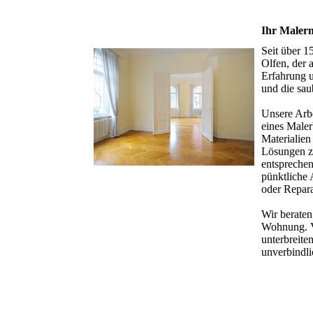
Ihr Malerm
Seit über 1
Olfen, der
Erfahrung 
und die sau
Unsere Arbe
eines Male
Materialien
Lösungen z
entsprechen
pünktliche
oder Repara
Wir beraten
Wohnung. V
unterbreite
unverbindl